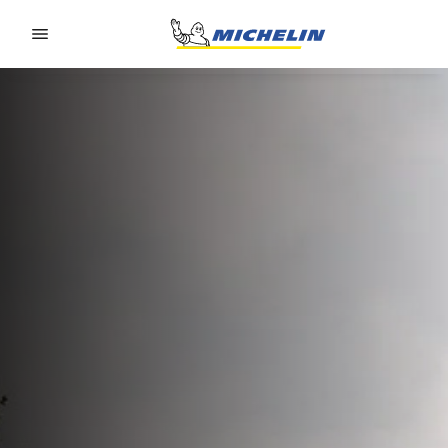
Go to page content
Go to page navigation