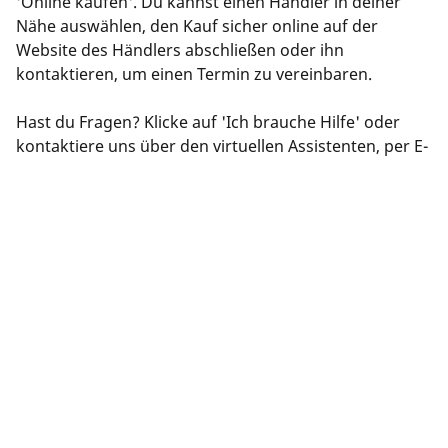
'Online kaufen'. Du kannst einen Händler in deiner
Nähe auswählen, den Kauf sicher online auf der
Website des Händlers abschließen oder ihn
kontaktieren, um einen Termin zu vereinbaren.
Hast du Fragen? Klicke auf 'Ich brauche Hilfe' oder
kontaktiere uns über den virtuellen Assistenten, per E-
Mail oder Telefon. Unsere Experten stehen dir für eine
optimale Reifenberatung zur Verfügung.
RECHTLICHE HINWEISE
Die aufgeführten Tragfähigkeits- und/oder