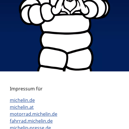
Impressum für
michelin.de
michelin.at
motorrad.michelin.de
fahrrad.michelin.de
michelin-presse.de