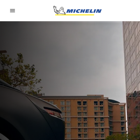
Go to page content
Go to page navigation