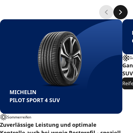
G
Gan
SUV
Reif
MICHELIN
PILOT SPORT 4 SUV
Sommerreifen
Zuverlässige Leistung und optimale
Kontrolle auch bei wenig Restprofil - speziell