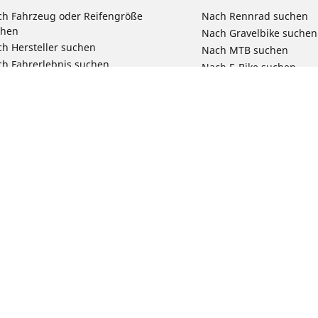
h Fahrzeug oder Reifengröße
Nach Rennrad suchen
chen
Nach Gravelbike suchen
h Hersteller suchen
Nach MTB suchen
h Fahrerlebnis suchen
Nach E-Bike suchen
ch Motorradtyp suchen
Nach Pendel- & Touren
h Produktfamilie suchen
Nach Kinderfahrrad su
e Größen ansehen
Reklamation eines Fahr
Deine Konfigurat