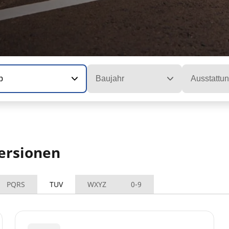
p
Baujahr
Ausstattu
ersionen
PQRS
TUV
WXYZ
0-9