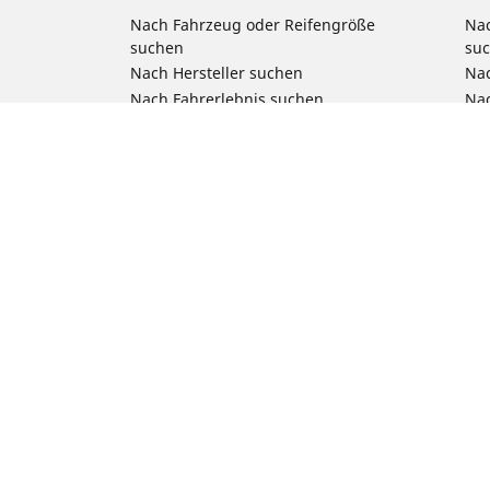
Nach Fahrzeug oder Reifengröße
Nac
suchen
su
Nach Hersteller suchen
Nac
Nach Fahrerlebnis suchen
Nac
Nach Saison suchen
Na
Nach Fahrzeugtyp suchen
Nac
Nach Produktfamilie suchen
All
Alle Größen ansehen
Reifenfreigabe Pkw, SUV & 4x4
Unsere Experten stehen Ihnen zur
Verfügung
Tipps & Ratschläge
Kontakt
Newsletter
Newsroom
RFID Technologie
Ethik bei Michelin
Das Unternehmen Michelin