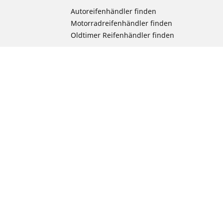
Autoreifenhändler finden
Motorradreifenhändler finden
Oldtimer Reifenhändler finden
rad suchen
chen
radprodukts
ion