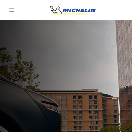
Go to page content
Go to page navigation