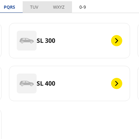
PQRS
TUV
WXYZ
0-9
SL 300
SL 400