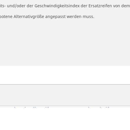
eits- und/oder der Geschwindigkeitsindex der Ersatzreifen von dem
ngebotene Alternativgröße angepasst werden muss.
torrad und Rollerreifen
Fahrradreifen
h Fahrzeug oder Reifengröße
Nach Rennrad suchen
chen
Nach Gravelbike suchen