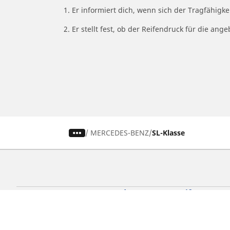
1. Er informiert dich, wenn sich der Tragfähigk
2. Er stellt fest, ob der Reifendruck für die a
/
MERCEDES-BENZ
SL-Klasse
Auto-, SUV- und Transporterreifen
Mo
Nach Fahrzeug oder Reifengröße
Nac
suchen
su