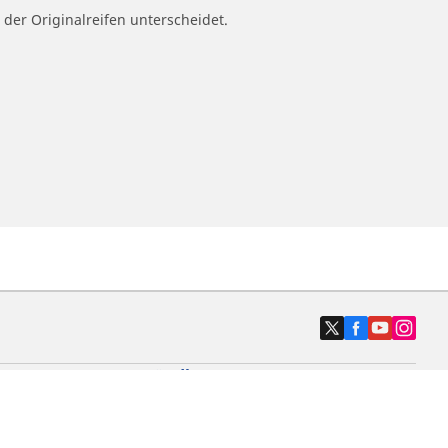
 der Originalreifen unterscheidet.
Händler
Autoreifenhändler finden
Motorradreifenhändler finden