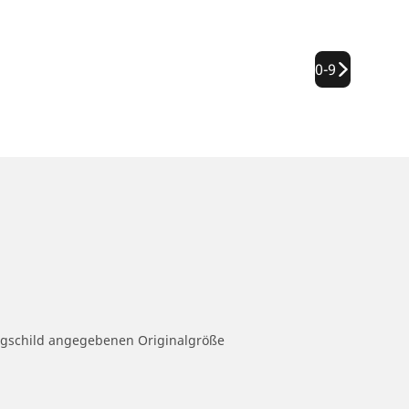
0-9
eugschild angegebenen Originalgröße