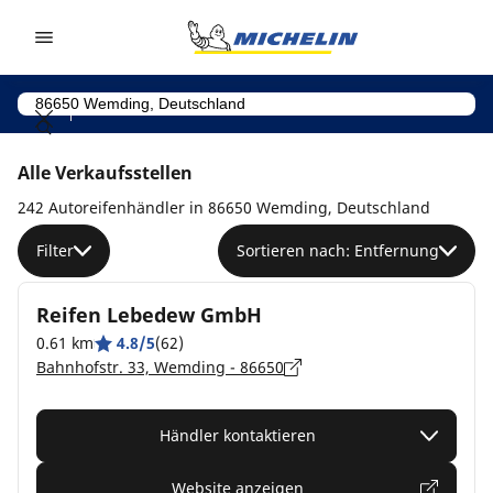
Go to page content
Go to page navigation
Alle Verkaufsstellen
242 Autoreifenhändler in 86650 Wemding, Deutschland
Filter
Sortieren nach: Entfernung
Reifen Lebedew GmbH
0.61 km
4.8/5
(62)
Bahnhofstr. 33, Wemding - 86650
Händler kontaktieren
Website anzeigen