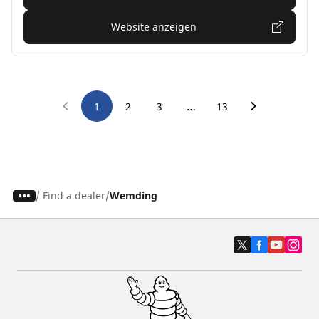
Website anzeigen
…
1
2
3
13
/
Find a dealer
Wemding