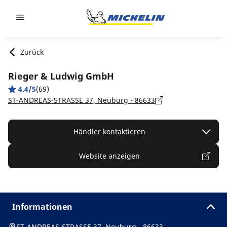
Go to page content
Go to page navigation
Zurück
Rieger & Ludwig GmbH
4.4/5
(69)
ST-ANDREAS-STRASSE 37, Neuburg - 86633
Händler kontaktieren
Website anzeigen
Informationen
ST-ANDREAS-STRASSE 37, Neuburg - 86633