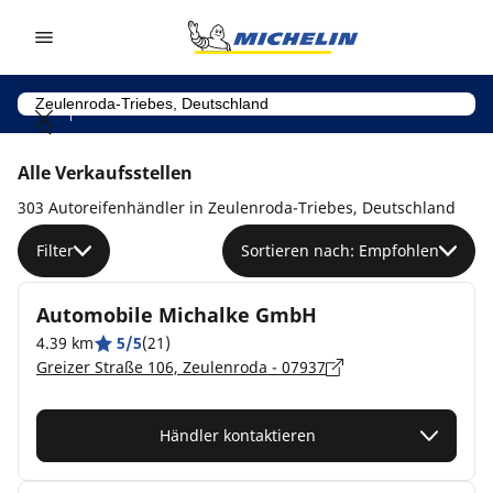
Go to page content
Go to page navigation
Alle Verkaufsstellen
303 Autoreifenhändler in Zeulenroda-Triebes, Deutschland
Filter
Sortieren nach: Empfohlen
Automobile Michalke GmbH
4.39 km
5/5
(21)
Greizer Straße 106, Zeulenroda - 07937
Händler kontaktieren