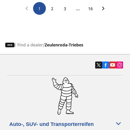
…
1
2
3
16
/
Find a dealer
Zeulenroda-Triebes
Auto-, SUV- und Transporterreifen