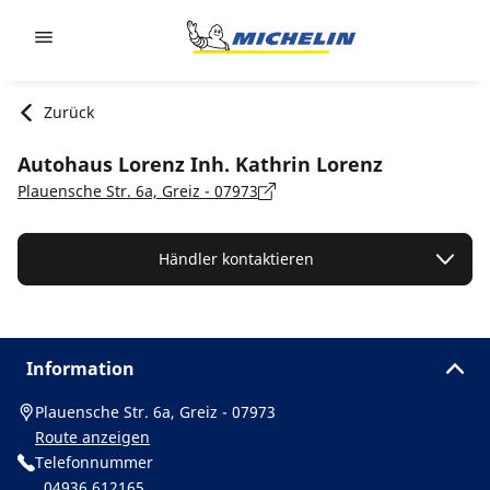
Go to page content
Go to page navigation
Zurück
Autohaus Lorenz Inh. Kathrin Lorenz
Plauensche Str. 6a, Greiz - 07973
Händler kontaktieren
Information
Plauensche Str. 6a, Greiz - 07973
Route anzeigen
Telefonnummer
04936 612165