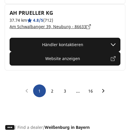
AH PRUELLER KG
37.74 km
4.8/5
(712)
Am Schwalbanger 39, Neuburg - 86633
Händler kontaktieren
Website anzeigen
…
1
2
3
16
/
Find a dealer
Weißenburg in Bayern