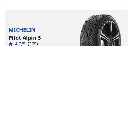
MICHELIN
Pilot Alpin 5
4.7/5
(305)
5 Auszeichnungen
Winterreifen
3PMSF
Matsch und Schnee
Geeignet für Elektroautos und Hybride
Performance
Optimale Leistung und Kontrolle, auch bei wenig
Restprofil – speziell im Winter.
Größe finden
Details anzeigen