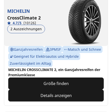
MICHELIN
CrossClimate 2
4.7/5
(10126)
2 Auszeichnungen
Ganzjahresreifen
3PMSF
Matsch und Schnee
Geeignet für Elektroautos und Hybride
Zuverlässigkeit im Alltag
MICHELIN CROSSCLIMATE 2, ein Ganzjahresreifen der
Premiumklasse
Größe finden
Details anzeigen