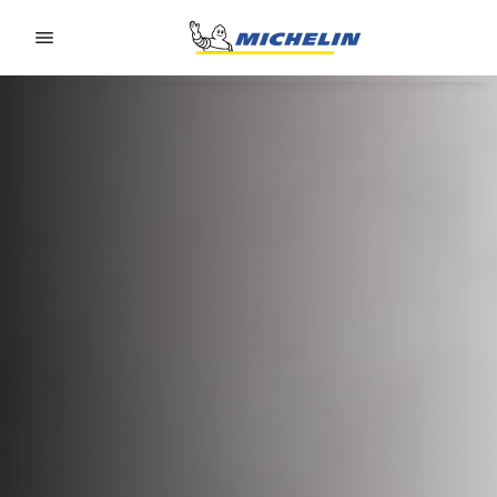
Go to page content
Go to page navigation