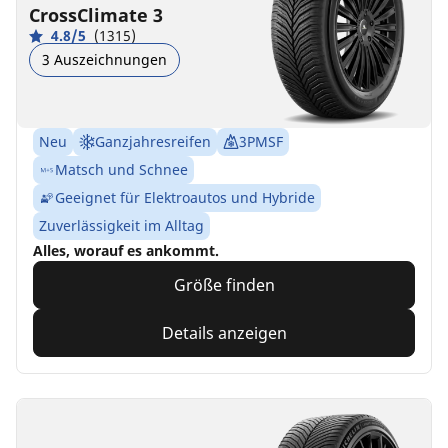
CrossClimate 3
4.8/5
(1315)
3 Auszeichnungen
Neu
Ganzjahresreifen
3PMSF
Matsch und Schnee
Geeignet für Elektroautos und Hybride
Zuverlässigkeit im Alltag
Alles, worauf es ankommt.
Größe finden
Details anzeigen