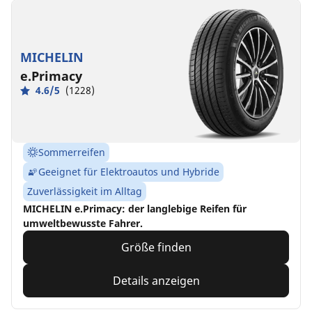
MICHELIN
e.Primacy
4.6/5
(1228)
Sommerreifen
Geeignet für Elektroautos und Hybride
Zuverlässigkeit im Alltag
MICHELIN e.Primacy: der langlebige Reifen für
umweltbewusste Fahrer.
Größe finden
Details anzeigen