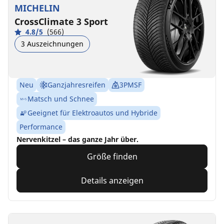
MICHELIN
CrossClimate 3 Sport
4.8/5
(566)
3 Auszeichnungen
Neu
Ganzjahresreifen
3PMSF
Matsch und Schnee
Geeignet für Elektroautos und Hybride
Performance
Nervenkitzel – das ganze Jahr über.
Größe finden
Details anzeigen