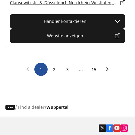
Clausewitzstr. 8, Düsseldorf, Nordrhein-Westfalen, Wuppertal-Langerfeld - 42389
Händler kontaktieren
Website anzeigen
…
1
2
3
15
/
Find a dealer
Wuppertal