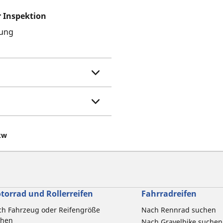
r Inspektion
ung
kw
torrad und Rollerreifen
Fahrradreifen
h Fahrzeug oder Reifengröße
Nach Rennrad suchen
chen
Nach Gravelbike suchen