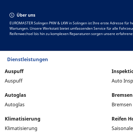
Über uns
EUROMASTER Solingen PKW & LKW in Solingen ist Ihre erste Adresse für h
Wartungen. Unsere Werkstatt bietet umfassenden Service für alle Fahrzeu
Reifenwechsel bis hin zu komplexen Reparaturen sorgen unsere erfahrene
stets in bestem Zustand bleibt. Wir legen großen Wert auf Zuverlässigkeit
Besuchen Sie uns in Solingen, um unseren erstklassigen Service zu erleben
einen Termin. Vertrauen Sie auf unsere Expertise!
Dienstleistungen
Auspuff
Inspekti
Auspuff
Auto Ins
Autoglas
Bremsen
Autoglas
Bremsen
Klimatisierung
Reifen H
Klimatisierung
Saisonal