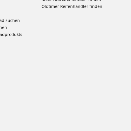
Oldtimer Reifenhändler finden
rad suchen
chen
radprodukts