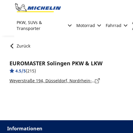
Go to page content
Go to page navigation
PKW, SUVs &
Motorrad
Fahrrad
Transporter
Zurück
EUROMASTER Solingen PKW & LKW
4.5/5
(215)
Weyerstraße 194, Düsseldorf, Nordrhein-Westfalen, Solingen - 42719
Informationen