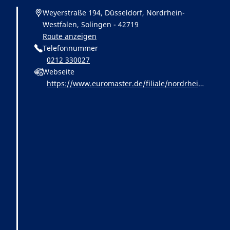
Weyerstraße 194, Düsseldorf, Nordrhein-
Westfalen, Solingen - 42719
Route anzeigen
Telefonnummer
0212 330027
Webseite
https://www.euromaster.de/filiale/nordrhein-
westfalen/solingen/yxlahqi-euromaster-solin
gen