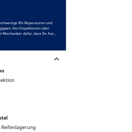
ochwertige Kfz-Reparaturen und
gtypen. Von Inspektionen über
n Mechaniker dafür, dass Ihr Auto
 und Kundenzufriedenheit.
, oder kontaktieren Sie uns für
on
pektion
otel
e Reifenlagerung