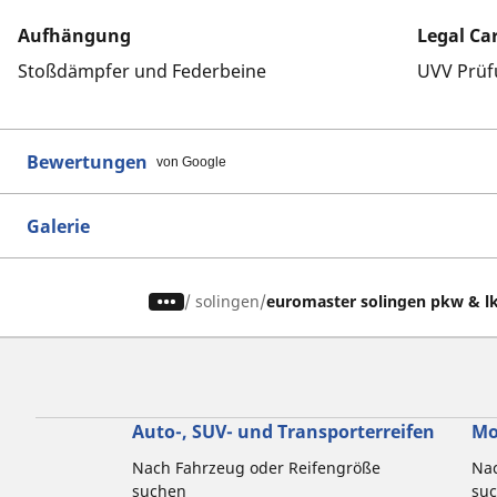
Aufhängung
Legal Ca
Stoßdämpfer und Federbeine
UVV Prüf
Bewertungen
von Google
Galerie
/
solingen
euromaster solingen pkw & l
Auto-, SUV- und Transporterreifen
Mo
Nach Fahrzeug oder Reifengröße
Nac
suchen
su