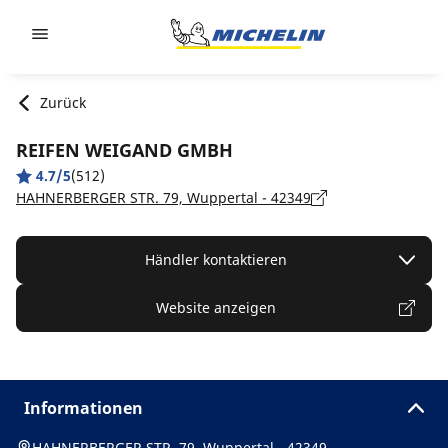
Go to page content
Go to page navigation
Zurück
REIFEN WEIGAND GMBH
4.7/5
(512)
HAHNERBERGER STR. 79, Wuppertal - 42349
Händler kontaktieren
Website anzeigen
Informationen
HAHNERBERGER STR. 79, Wuppertal - 42349