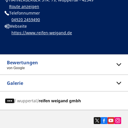
Route anzeigen
Telefonnummer
04920 2459490
Webseite
https://www.reifen-weigand.de
Bewertungen
von Google
Galerie
/
wuppertal
reifen weigand gmbh