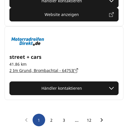
Händler kontaktieren
Website anzeigen
street + cars
41.86 km
2 Im Grund, Brombachtal - 64753
Händler kontaktieren
…
1
2
3
12