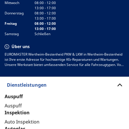
Mittwoch
08:00 - 12:00
13:00 - 17:00
Donnerstag
08:00 - 12:00
13:00 - 17:00
Freitag
08:00 - 12:00
13:00 - 17:00
Samstag
Schließen
Über uns
EUROMASTER Wertheim-Bestenheid PKW & LKW in Wertheim-Bestenheid
ist Ihre erste Adresse für hochwertige Kfz-Reparaturen und Wartungen.
Unsere Werkstatt bietet umfassenden Service für alle Fahrzeugtypen. Von
Inspektionen über Reifenwechsel bis hin zu komplexen Reparaturen
sorgen unsere erfahrenen Mechaniker dafür, dass Ihr Auto stets in
bestem Zustand bleibt. Wir legen großen Wert auf Zuverlässigkeit und
Dienstleistungen
Kundenzufriedenheit. Besuchen Sie uns in Wertheim-Bestenheid, um
unseren erstklassigen Service zu erleben, oder kontaktieren Sie uns für
einen Termin. Vertrauen Sie auf unsere Expertise!
Auspuff
Auspuff
Inspektion
Auto Inspektion
Autoglas