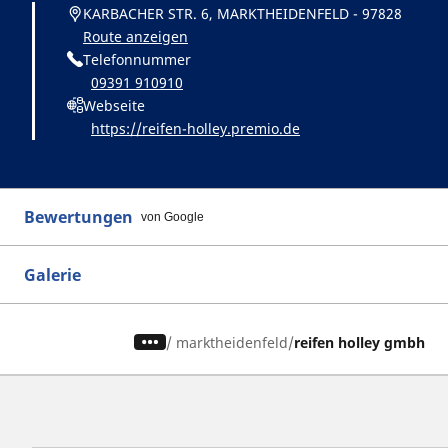
KARBACHER STR. 6, MARKTHEIDENFELD - 97828
Route anzeigen
Telefonnummer
09391 910910
Webseite
https://reifen-holley.premio.de
Bewertungen
von Google
Galerie
/
marktheidenfeld
reifen holley gmbh