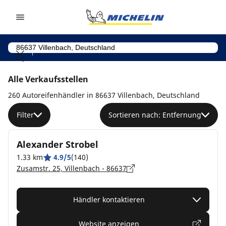
Go to page content
Go to page navigation
Alle Verkaufsstellen
260 Autoreifenhändler in 86637 Villenbach, Deutschland
Filter
Sortieren nach: Entfernung
Alexander Strobel
1.33 km
4.9/5
(140)
Zusamstr. 25, Villenbach - 86637
Händler kontaktieren
Website anzeigen