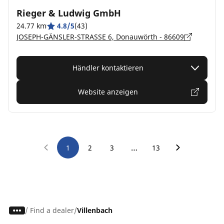
Rieger & Ludwig GmbH
24.77 km
4.8/5
(43)
JOSEPH-GÄNSLER-STRASSE 6, Donauwörth - 86609
Händler kontaktieren
Website anzeigen
…
1
2
3
13
/
Find a dealer
Villenbach