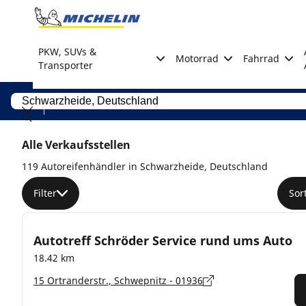
Go to page content
Go to page navigation
PKW, SUVs &
Motorrad
Fahrrad
Transporter
Alle Verkaufsstellen
119 Autoreifenhändler in Schwarzheide, Deutschland
Filter
Sor
Autotreff Schröder Service rund ums Auto
18.42 km
15 Ortranderstr., Schwepnitz - 01936