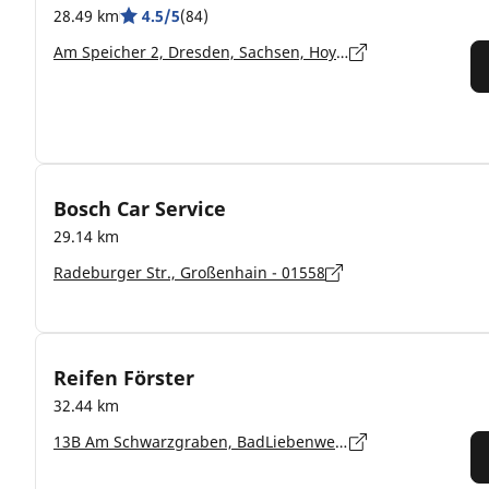
28.49 km
4.5/5
(84)
Am Speicher 2, Dresden, Sachsen, Hoyerswerda - 02977
Bosch Car Service
29.14 km
Radeburger Str., Großenhain - 01558
Reifen Förster
32.44 km
13B Am Schwarzgraben, BadLiebenwerda - 04924