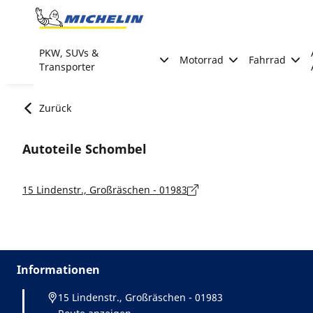
Go to page content
Go to page navigation
PKW, SUVs &
Motorrad
Fahrrad
Transporter
Zurück
Autoteile Schombel
15 Lindenstr., Großräschen - 01983
Informationen
15 Lindenstr., Großräschen - 01983