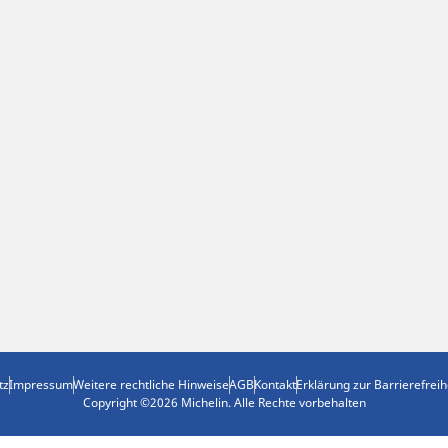
tz
Impressum
Weitere rechtliche Hinweise
AGB
Kontakt
Erklärung zur Barrierefreih
Copyright ©2026 Michelin. Alle Rechte vorbehalten