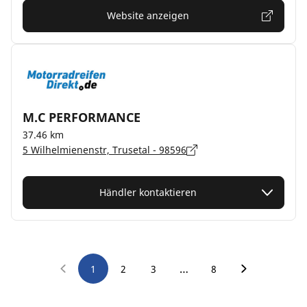
Website anzeigen
M.C PERFORMANCE
37.46 km
5 Wilhelmienenstr, Trusetal - 98596
Händler kontaktieren
…
1
2
3
8