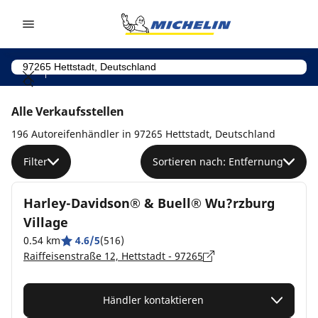
Go to page content
Go to page navigation
Alle Verkaufsstellen
196 Autoreifenhändler in 97265 Hettstadt, Deutschland
Filter
Sortieren nach: Entfernung
Harley-Davidson® & Buell® Wu?rzburg
Village
0.54 km
4.6/5
(516)
Raiffeisenstraße 12, Hettstadt - 97265
Händler kontaktieren