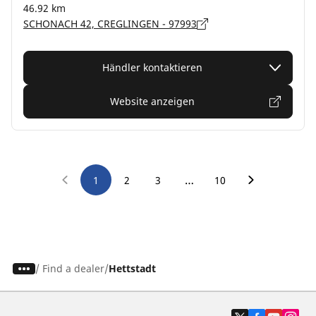
46.92 km
SCHONACH 42, CREGLINGEN - 97993
Händler kontaktieren
Website anzeigen
…
1
2
3
10
/
Find a dealer
Hettstadt