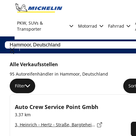
Go to page content
Go to page navigation
PKW, SUVs &
Motorrad
Fahrrad
Transporter
Alle Verkaufsstellen
95 Autoreifenhändler in Hammoor, Deutschland
Filter
Sor
Auto Crew Service Point Gmbh
3.37 km
3, Heinrich - Hertz - Straße, Bargteheide - 22941