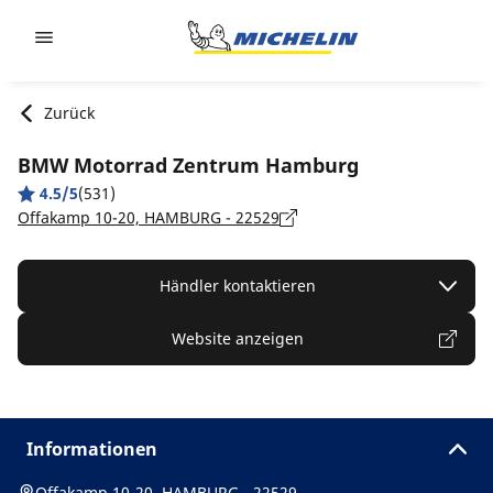
Go to page content
Go to page navigation
Zurück
BMW Motorrad Zentrum Hamburg
4.5/5
(531)
Offakamp 10-20, HAMBURG - 22529
Händler kontaktieren
Website anzeigen
Informationen
Offakamp 10-20, HAMBURG - 22529