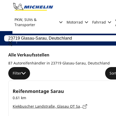
Go to page content
Go to page navigation
PKW, SUVs &
Motorrad
Fahrrad
Transporter
Alle Verkaufsstellen
87 Autoreifenhändler in 23719 Glasau-Sarau, Deutschland
Filter
Sor
Reifenmontage Sarau
0.61 km
Kiekbuscher Landstraße, Glasau OT Sarau - 23719