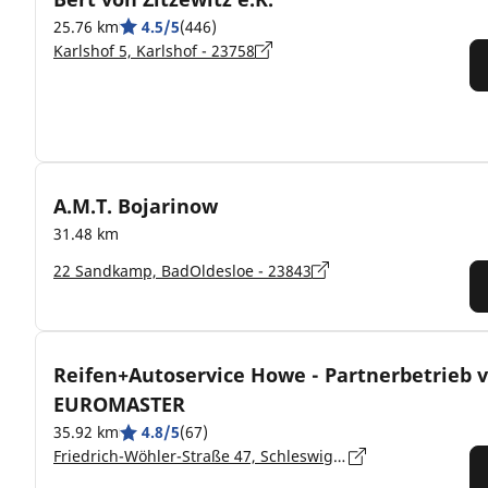
25.76 km
4.5/5
(446)
Karlshof 5, Karlshof - 23758
A.M.T. Bojarinow
31.48 km
22 Sandkamp, BadOldesloe - 23843
Reifen+Autoservice Howe - Partnerbetrieb 
EUROMASTER
35.92 km
4.8/5
(67)
Friedrich-Wöhler-Straße 47, Schleswig-Holstein, Neumünster - 24536