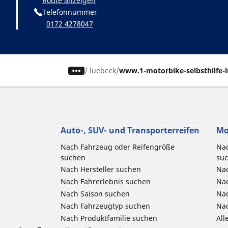
Route anzeigen
Telefonnummer
0172 4278047
/
luebeck
www.1-motorbike-selbsthilfe-
Auto-, SUV- und Transporterreifen
Mo
Nach Fahrzeug oder Reifengröße
Nac
suchen
su
Nach Hersteller suchen
Nac
Nach Fahrerlebnis suchen
Nac
Nach Saison suchen
Na
Nach Fahrzeugtyp suchen
Nac
Nach Produktfamilie suchen
All