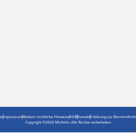
tz
Impressum
Weitere rechtliche Hinweise
AGB
Kontakt
Erklärung zur Barrierefreih
Copyright ©2026 Michelin. Alle Rechte vorbehalten