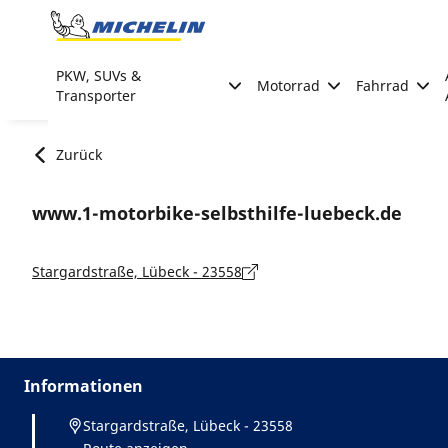
Go to page content
Go to page navigation
PKW, SUVs &
Motorrad
Fahrrad
Transporter
Zurück
www.1-motorbike-selbsthilfe-luebeck.de
Stargardstraße, Lübeck - 23558
Informationen
Stargardstraße, Lübeck - 23558