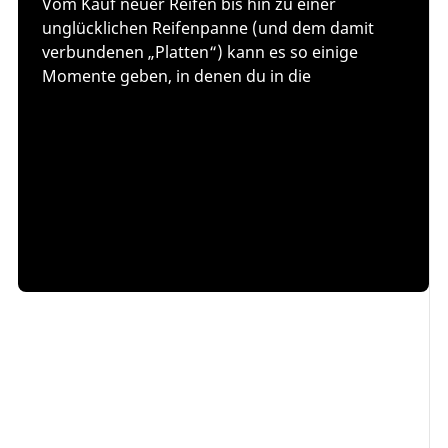
Vom Kauf neuer Reifen bis hin zu einer
unglücklichen Reifenpanne (und dem damit
verbundenen „Platten“) kann es so einige
Momente geben, in denen du in die
Werkstatt
musst, um neue Reifen auf die Räder
montieren zu lassen.
Auch wenn eine Reifenmontage zu Hause technisch
durchaus möglich ist, ist es immer einfacher, sicherer
und wesentlich schneller, die Hilfe eines Fachmannes