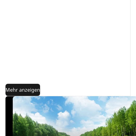
in Anspruch zu nehmen. Wir empfehlen dir, neue
Reifen stets in einer Werkstatt auf die Räder
montieren zu lassen, wo sich kompetente Techniker
bestens mit der
Reifenmontage
auskennen, wie der
Shop unseres Euromaster Partners, denn falsch
montierte Reifen können zu Schäden und Problemen
beim Fahren führen.
In diesem Artikel werfen wir einen näheren Blick auf
den Vorgang der Reifenmontage in der Werkstatt,
damit du die einzelnen Schritte eines Reifenwechsels
besser nachvollziehen kannst.
Mehr anzeigen