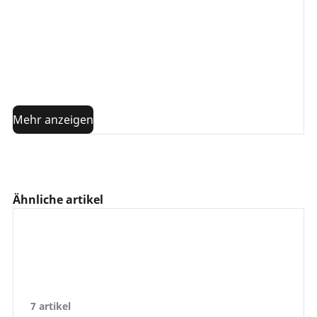
Flecken oder Verfärbungen am Reifen
Ungewöhnliche Beulen oder deformierte Teile
der Reifenflanke (Reifenverschleiß außen)
Freiliegender oder beschädigter Wulstdraht
Sich ablösende Lauffläche oder andere
Reifenelemente
Mehr anzeigen
Ähnliche artikel
7 artikel