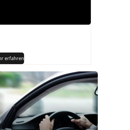
 entsteht ein Reifen?
Und welche Rolle
elt das
Reifenrecycling
in unserem
stellungsverfahren? In diesem Artikel
dest du die Antworten.
r erfahren