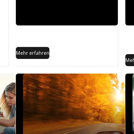
Mindestprofiltiefe
muss beachtet werden?
Wie
Hier findest du die Antworten auf alle deine
spi
Fragen.
Her
fin
Mehr erfahren
Meh