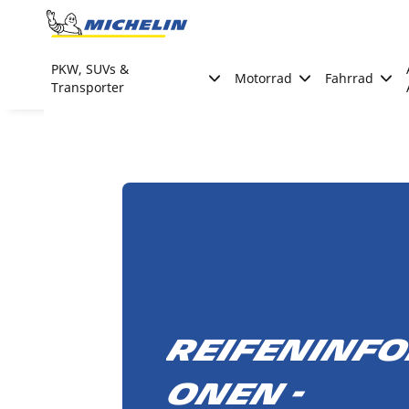
Go to page content
Go to page navigation
PKW, SUVs &
Motorrad
Fahrrad
Transporter
Reifeninf
onen -