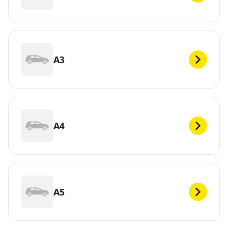
A3
A4
A5