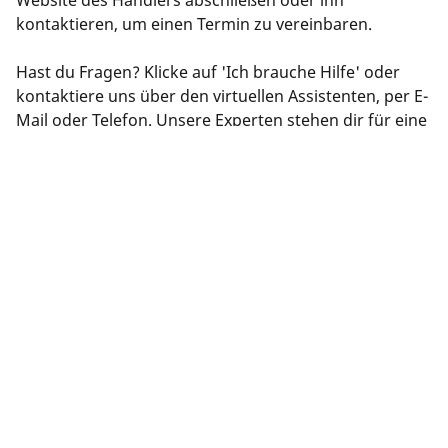
Website des Händlers abschließen oder ihn
kontaktieren, um einen Termin zu vereinbaren.
Hast du Fragen? Klicke auf 'Ich brauche Hilfe' oder
kontaktiere uns über den virtuellen Assistenten, per E-
Mail oder Telefon. Unsere Experten stehen dir für eine
optimale Reifenberatung zur Verfügung.
RECHTLICHE HINWEISE
Die aufgeführten Tragfähigkeits- und/oder
Geschwindigkeitsindizes können geringfügig von der auf
dem Fahrzeugschild angegebenen Originalgröße abweichen.