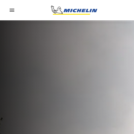
Go to page content
Go to page navigation