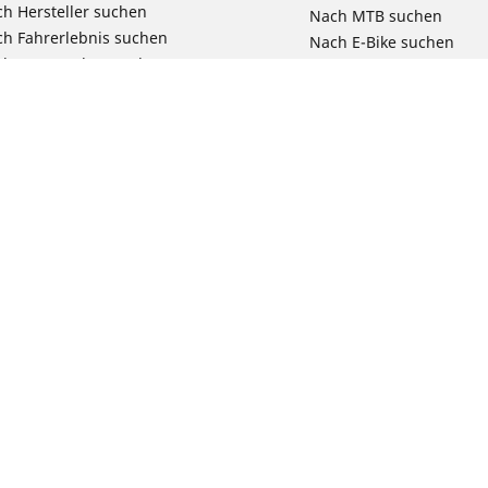
h Hersteller suchen
Nach MTB suchen
h Fahrerlebnis suchen
Nach E-Bike suchen
ch Motorradtyp suchen
Nach Pendel- & Touren
h Produktfamilie suchen
Nach Kinderfahrrad su
e Größen ansehen
Reklamation eines Fahr
Deine Konfigurat
Bit