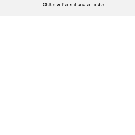
Oldtimer Reifenhändler finden
rad suchen
chen
radprodukts
ion
te auswählen: