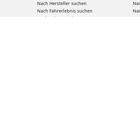
Nach Hersteller suchen
Nac
Nach Fahrerlebnis suchen
Nac
Nach Saison suchen
Na
Nach Fahrzeugtyp suchen
Nac
Nach Produktfamilie suchen
All
Alle Größen ansehen
Reifenfreigabe Pkw, SUV & 4x4
Unsere Experten stehen Ihnen zur
Verfügung
Tipps & Ratschläge
Kontakt
Newsletter
Newsroom
RFID Technologie
Ethik bei Michelin
Das Unternehmen Michelin
Karriere bei Michelin
DriverReviews