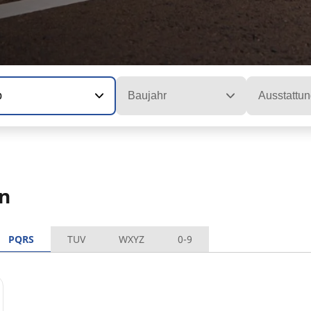
p
Baujahr
Ausstattun
en
PQRS
TUV
WXYZ
0-9