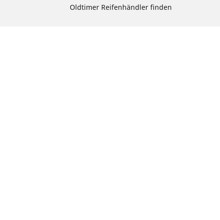
Oldtimer Reifenhändler finden
rad suchen
chen
radprodukts
ion
te auswählen: