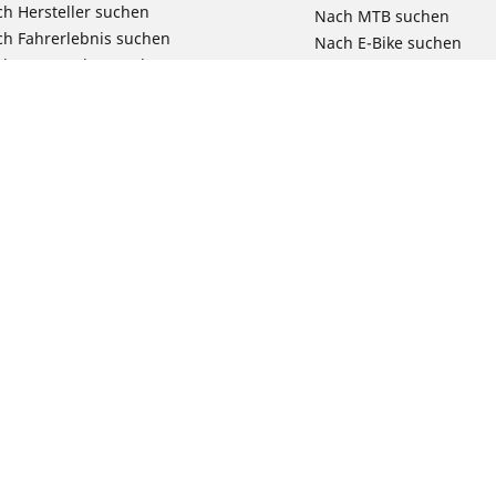
h Hersteller suchen
Nach MTB suchen
h Fahrerlebnis suchen
Nach E-Bike suchen
ch Motorradtyp suchen
Nach Pendel- & Touren
h Produktfamilie suchen
Nach Kinderfahrrad su
e Größen ansehen
Reklamation eines Fahr
Deine Konfigurat
Bit