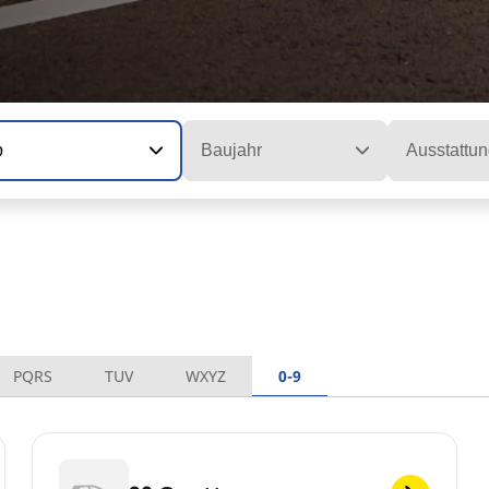
p
Baujahr
Ausstattun
PQRS
TUV
WXYZ
0-9