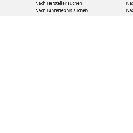
Nach Hersteller suchen
Nac
Nach Fahrerlebnis suchen
Nac
Nach Saison suchen
Na
Nach Fahrzeugtyp suchen
Nac
Nach Produktfamilie suchen
All
Alle Größen ansehen
Reifenfreigabe Pkw, SUV & 4x4
Unsere Experten stehen Ihnen zur
Verfügung
Tipps & Ratschläge
Kontakt
Newsletter
Newsroom
RFID Technologie
Ethik bei Michelin
Das Unternehmen Michelin
Karriere bei Michelin
DriverReviews