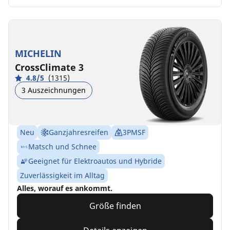
MICHELIN
CrossClimate 3
4.8/5
(1315)
3 Auszeichnungen
Neu
Ganzjahresreifen
3PMSF
Matsch und Schnee
Geeignet für Elektroautos und Hybride
Zuverlässigkeit im Alltag
Alles, worauf es ankommt.
Größe finden