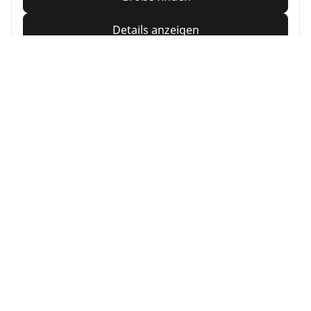
Details anzeigen
MICHELIN
Pilot Alpin PA4
4.5/5
(40)
Winterreifen
3PMSF
Matsch und Schnee
Geeignet für Elektroautos und Hybride
Performance
Starke Kontrolle bei allen winterlichen Bedingungen.
Größe finden