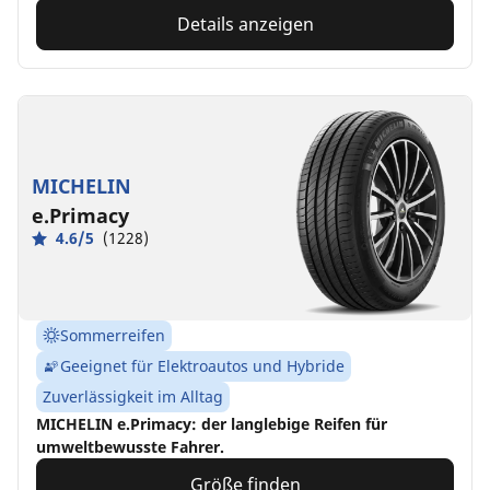
Details anzeigen
MICHELIN
e.Primacy
4.6/5
(1228)
Sommerreifen
Geeignet für Elektroautos und Hybride
Zuverlässigkeit im Alltag
MICHELIN e.Primacy: der langlebige Reifen für
umweltbewusste Fahrer.
Größe finden