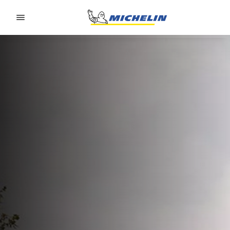
Go to page content
Go to page navigation