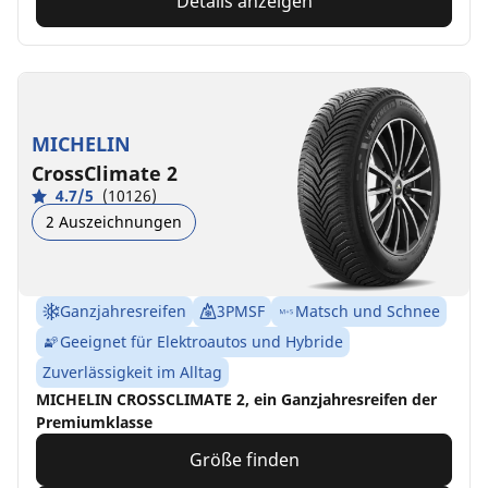
Details anzeigen
MICHELIN
CrossClimate 2
4.7/5
(10126)
2 Auszeichnungen
Ganzjahresreifen
3PMSF
Matsch und Schnee
Geeignet für Elektroautos und Hybride
Zuverlässigkeit im Alltag
MICHELIN CROSSCLIMATE 2, ein Ganzjahresreifen der
Premiumklasse
Größe finden