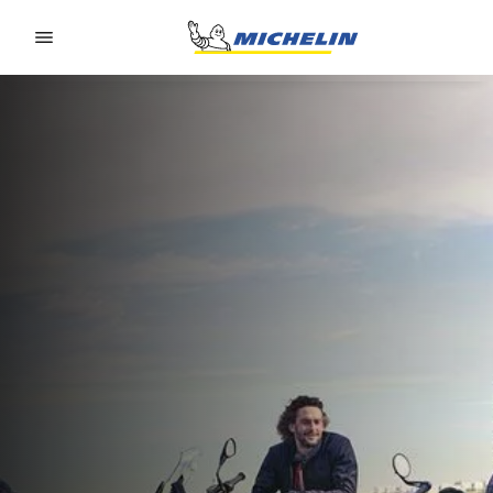
Go to page content
Go to page navigation