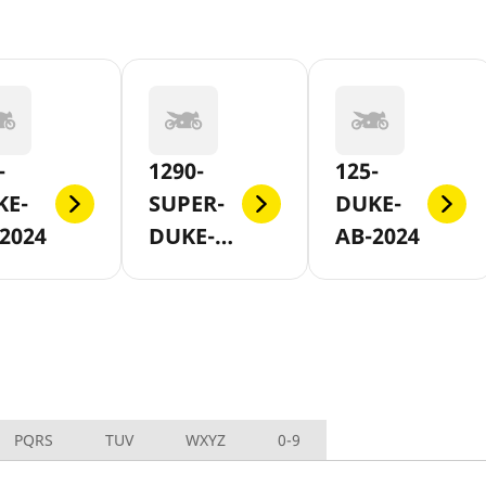
-
1290-
125-
KE-
SUPER-
DUKE-
2024
DUKE-R-
AB-2024
SLASH-
EVO-AB-
2020
PQRS
TUV
WXYZ
0-9