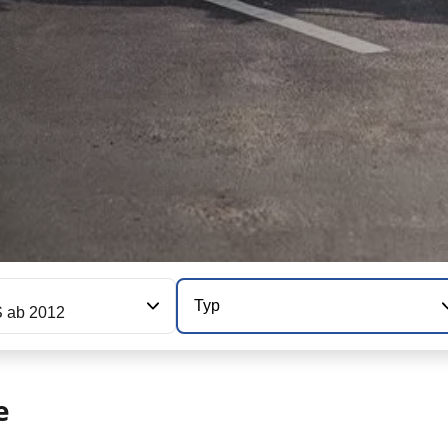
Typ
 ab 2012
e