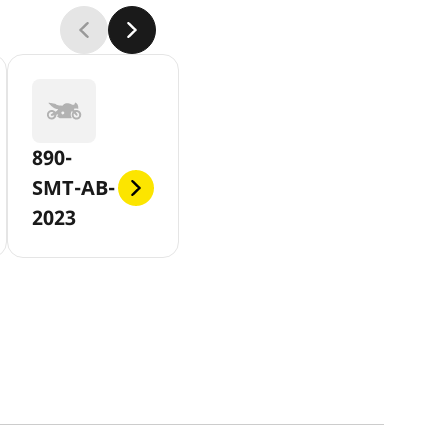
890-
SMT-AB-
2023