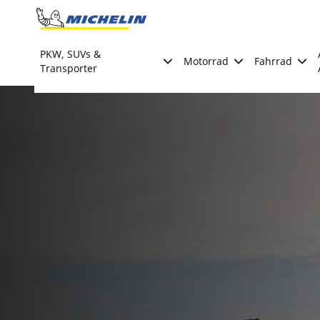
Go to page content
Go to page navigation
PKW, SUVs &
Motorrad
Fahrrad
Transporter