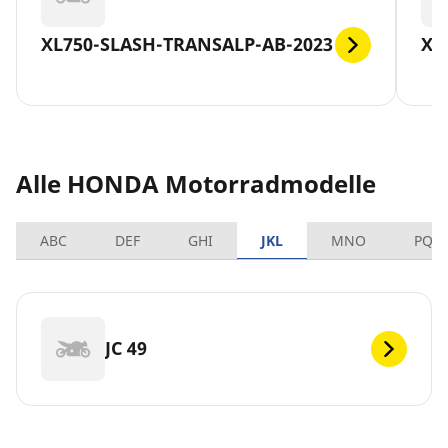
XL750-SLASH-TRANSALP-AB-2023
X-
Alle HONDA Motorradmodelle
ABC
DEF
GHI
JKL
MNO
PQR
JC 49