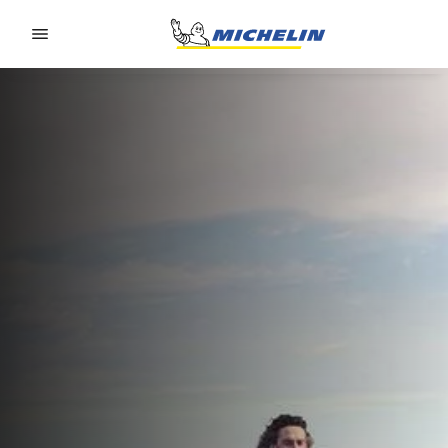
Go to page content
Go to page navigation