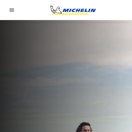
Go to page content
Go to page navigation