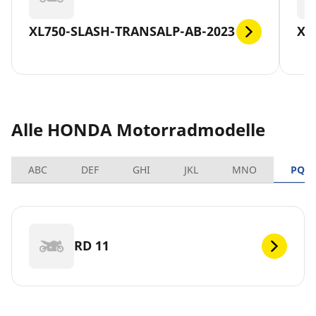
XL750-SLASH-TRANSALP-AB-2023
X-
Alle HONDA Motorradmodelle
ABC
DEF
GHI
JKL
MNO
PQR
RD 11