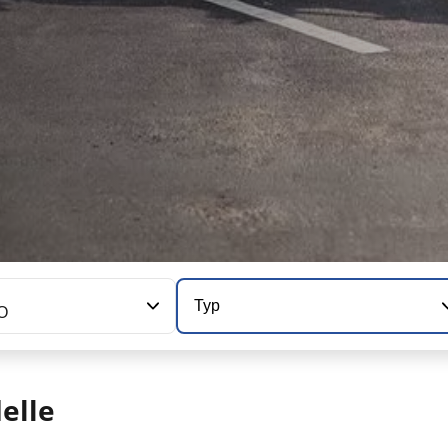
Typ
O
elle