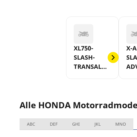
XL750-
X-A
SLASH-
SLA
TRANSALP-
AD
AB-2023
750
201
Alle HONDA Motorradmode
ABC
DEF
GHI
JKL
MNO