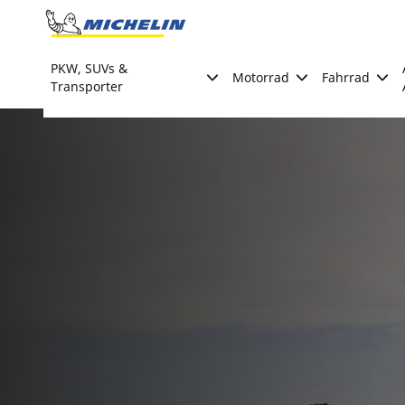
Go to page content
Go to page navigation
PKW, SUVs &
Motorrad
Fahrrad
Transporter