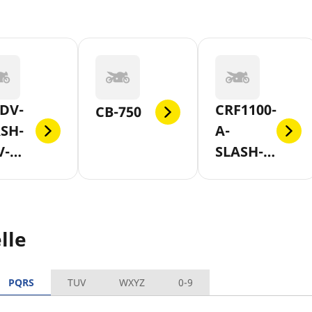
DV-
CRF1100-
CB-750
SH-
A-
V-
SLASH-
-AB-
D-
7
AFRICA-
TWIN-
lle
AB-2020
PQRS
TUV
WXYZ
0-9