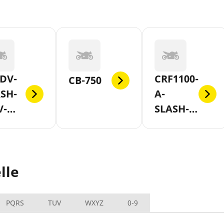
DV-
CRF1100-
CB-750
SH-
A-
V-
SLASH-
-AB-
D-
7
AFRICA-
TWIN-
lle
AB-2020
PQRS
TUV
WXYZ
0-9