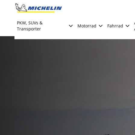
Go to page content
Go to page navigation
PKW, SUVs &
Motorrad
Fahrrad
Transporter