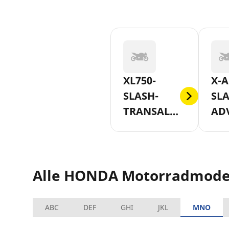
XL750-
X-A
SLASH-
SLA
TRANSALP-
AD
AB-2023
750
201
Alle HONDA Motorradmode
ABC
DEF
GHI
JKL
MNO