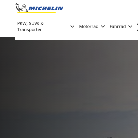
Go to page content
Go to page navigation
PKW, SUVs &
Motorrad
Fahrrad
Transporter