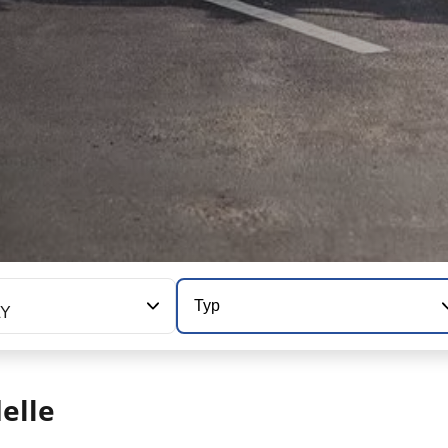
Typ
LY
elle