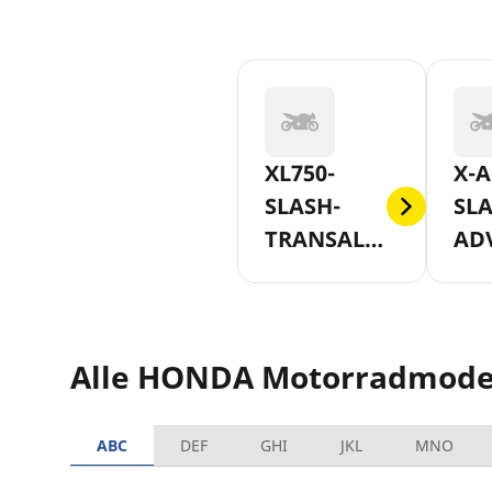
XL750-
X-A
SLASH-
SLA
TRANSALP-
AD
AB-2023
750
201
Alle HONDA Motorradmode
ABC
DEF
GHI
JKL
MNO