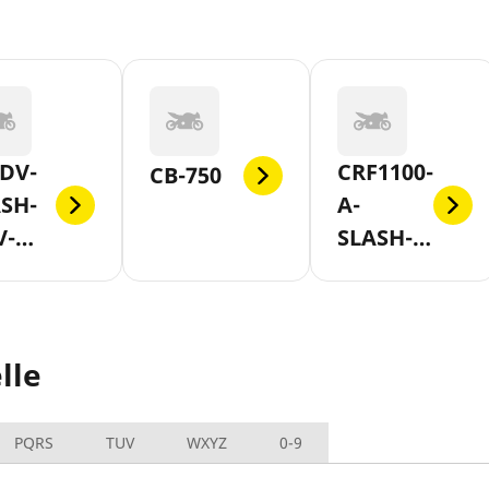
DV-
CRF1100-
CB-750
SH-
A-
V-
SLASH-
-AB-
D-
7
AFRICA-
TWIN-
lle
AB-2020
PQRS
TUV
WXYZ
0-9