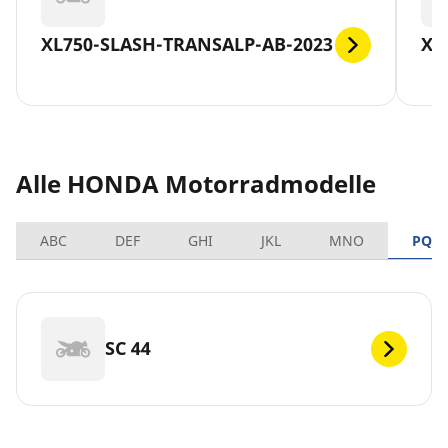
XL750-SLASH-TRANSALP-AB-2023
X-
Alle HONDA Motorradmodelle
ABC
DEF
GHI
JKL
MNO
PQR
SC 44