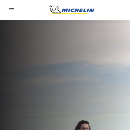
Go to page content
Go to page navigation