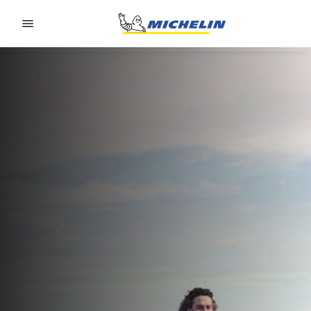
Go to page content
Go to page navigation