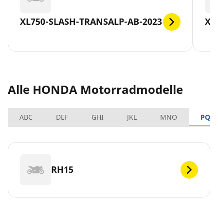
XL750-SLASH-TRANSALP-AB-2023
X-
Alle HONDA Motorradmodelle
ABC
DEF
GHI
JKL
MNO
PQR
RH15