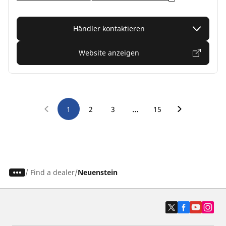
Händler kontaktieren
Website anzeigen
…
1
2
3
15
/
Find a dealer
Neuenstein