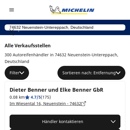
Go to page content
Go to page navigation
Alle Verkaufsstellen
300 Autoreifenhändler in 74632 Neuenstein-Untereppach,
Deutschland
Filter
Sortieren nach: Entfernung
Dieter Benner und Elke Benner GbR
0.08 km
4.7/5
(175)
Im Wiesental 16, Neuenstein - 74632
Händler kontaktieren