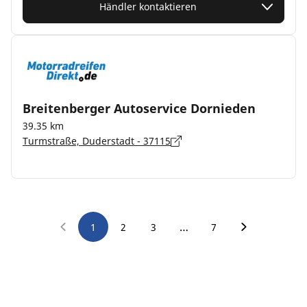
Händler kontaktieren
Breitenberger Autoservice Dornieden
39.35 km
Turmstraße, Duderstadt - 37115
…
1
2
3
7