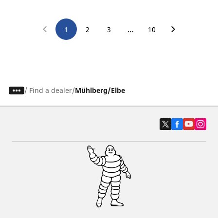
…
1
2
3
10
/
Find a dealer
Mühlberg/Elbe