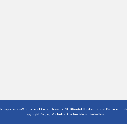
tz
Impressum
Weitere rechtliche Hinweise
AGB
Kontakt
Erklärung zur Barrierefreih
Copyright ©2026 Michelin. Alle Rechte vorbehalten