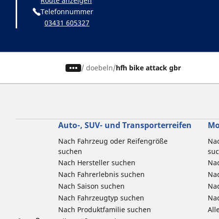
Route anzeigen
Telefonnummer
03431 605327
/
doebeln
hfh bike attack gbr
Auto-, SUV- und Transporterreifen
Mo
Nach Fahrzeug oder Reifengröße
Nac
suchen
su
Nach Hersteller suchen
Nac
Nach Fahrerlebnis suchen
Nac
Nach Saison suchen
Na
Nach Fahrzeugtyp suchen
Nac
Nach Produktfamilie suchen
All