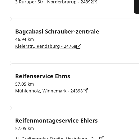
3 Ruruper Str., Norderbrarup - 24392
Bagcabasi Schrauber-zentrale
46.94 km
Kielerstr., Rendsburg - 24768
Reifenservice Ehms
57.05 km
Mühlenholz, Winnemark - 24398
Reifenmontageservice Ehlers
57.05 km
11 Großenrader Straße, Hochdonn - 25712