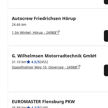
Autocrew Friedrichsen Hörup
24.66 km
1 Im Winkel, Hörup - 24980
G. Wilhelmsen Motorradtechnik GmbH
31.10 km
4.5/5
(455)
Stapelholmer Weg 10, Oeversee - 24988
EUROMASTER Flensburg PKW
35.89 km
4.3/5
(149)