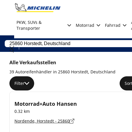
Go to page content
Go to page navigation
PKW, SUVs &
Motorrad
Fahrrad
Transporter
Alle Verkaufsstellen
39 Autoreifenhändler in 25860 Horstedt, Deutschland
Filter
Sor
Motorrad+Auto Hansen
0.32 km
Nordende, Horstedt - 25860