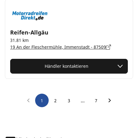
Reifen-Allgäu
31.81 km
19 An der Fleschermühle, Immenstadt - 87509
Händler kontaktieren
…
1
2
3
7