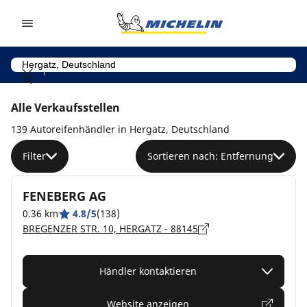
Go to page content
Go to page navigation
Alle Verkaufsstellen
139 Autoreifenhändler in Hergatz, Deutschland
Filter
Sortieren nach: Entfernung
FENEBERG AG
0.36 km
4.8/5
(138)
BREGENZER STR. 10, HERGATZ - 88145
Händler kontaktieren
Website anzeigen