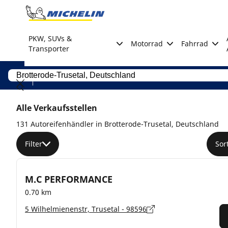
Go to page content
Go to page navigation
PKW, SUVs &
Motorrad
Fahrrad
Transporter
Alle Verkaufsstellen
131 Autoreifenhändler in Brotterode-Trusetal, Deutschland
Filter
Sor
M.C PERFORMANCE
0.70 km
5 Wilhelmienenstr, Trusetal - 98596